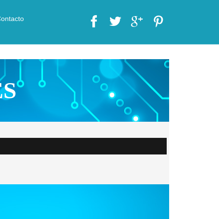
ontacto
ES