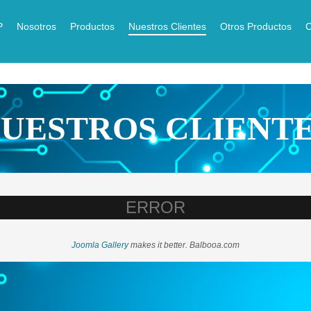
P
Nosotros
Productos
Nuestros Clientes
Otros Productos
C
UESTROS CLIENT
ERROR
Joomla Gallery
makes it better. Balbooa.com