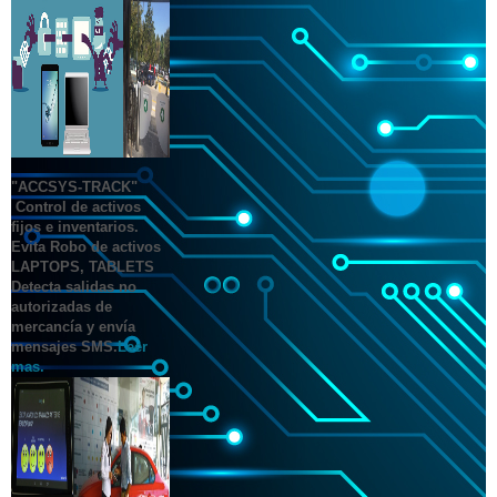
"ACCSYS-TRACK"
Control de activos
fijos e inventarios.
Evita Robo de activos
LAPTOPS, TABLETS
Detecta salidas no
autorizadas de
mercancía y envía
mensajes SMS.
Leer
mas.